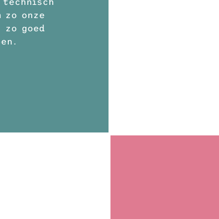
 technisch
m zo onze
 zo goed
pen.