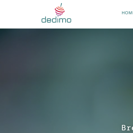
HOM
Br